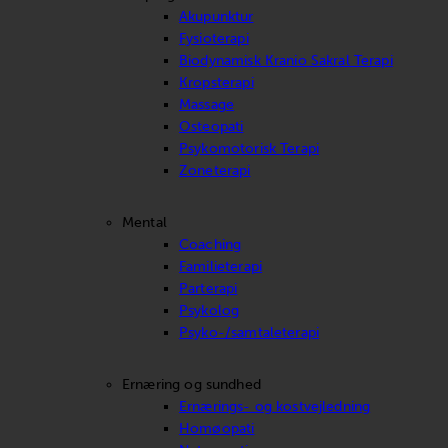
Akupunktur
Fysioterapi
Biodynamisk Kranio Sakral Terapi
Kropsterapi
Massage
Osteopati
Psykomotorisk Terapi
Zoneterapi
Mental
Coaching
Familieterapi
Parterapi
Psykolog
Psyko-/samtaleterapi
Ernæring og sundhed
Ernærings- og kostvejledning
Homøopati