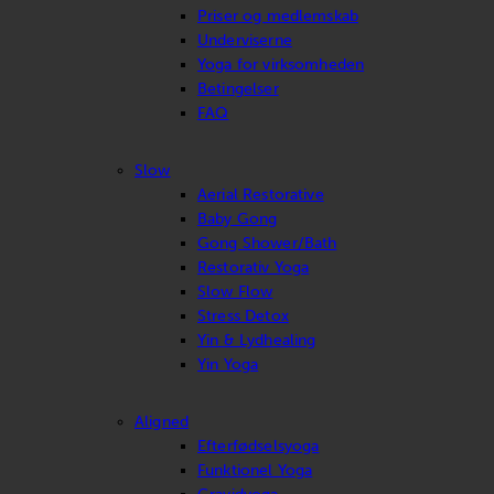
Priser og medlemskab
Underviserne
Yoga for virksomheden
Betingelser
FAQ
Slow
Aerial Restorative
Baby Gong
Gong Shower/Bath
Restorativ Yoga
Slow Flow
Stress Detox
Yin & Lydhealing
Yin Yoga
Aligned
Efterfødselsyoga
Funktionel Yoga