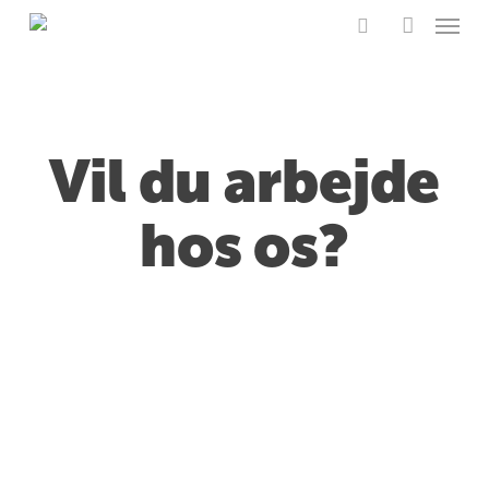
Skip
Menu
to
search
account
main
content
Vil du arbejde
hos os?