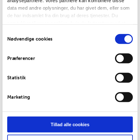
analysepartnere. Vores partnere kan kombinere disse
Nyhedsbrev
data med andre oplysninger, du har givet dem, eller som
de har indsamlet fra din brug af deres tjenester. Du
For- og
samtykker til vores cookies, hvis du fortsætter med at
efternavn
anvende vores hjemmeside.
Samtykkevalg
Nødvendige cookies
E-mail:
Præferencer
Jeg
Statistik
har
læst og
accepterer
betingelserne
Marketing
Tillad alle cookies