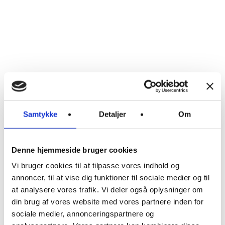
NOR:
nordic
health
house
Hejrevej
30, 3.
sal
2400
Samtykke
Detaljer
Om
København
NV
T:
+45
Denne hjemmeside bruger cookies
23921901
E:
Vi bruger cookies til at tilpasse vores indhold og
info@nor.house
annoncer, til at vise dig funktioner til sociale medier og til
CVR.
at analysere vores trafik. Vi deler også oplysninger om
37859222
din brug af vores website med vores partnere inden for
sociale medier, annonceringspartnere og