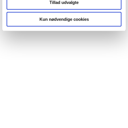
Tillad udvalgte
© 2026
Nordic
Health
Kun nødvendige cookies
House.
Betingelser
•
cookie- og
privatlivspolitik
.
facebook
linkedin
youtube
instagram