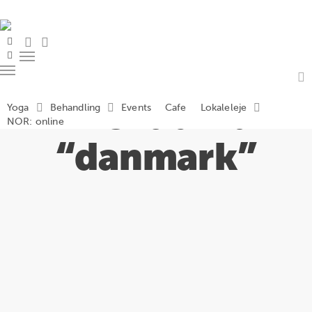
Skip
to
main
search
account
facebook
content
instagram
Menu
Menu
Tilskud fra
a
Yoga
Behandling
Events
Cafe
Lokaleleje
NOR: online
“danmark”