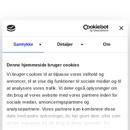
NOR:
nordic
health
house
Hejrevej
30, 3. sal
2400
Samtykke
Detaljer
Om
København
NV
T:
+45
Denne hjemmeside bruger cookies
23921901
Vi bruger cookies til at tilpasse vores indhold og
E:
annoncer, til at vise dig funktioner til sociale medier og til
info@nor.house
CVR.
at analysere vores trafik. Vi deler også oplysninger om
37859222
din brug af vores website med vores partnere inden for
sociale medier, annonceringspartnere og
analysepartnere. Vores partnere kan kombinere disse
Nyhedsbrev
data med andre oplysninger, du har givet dem, eller som
For- og
de har indsamlet fra din brug af deres tjenester. Du
efternavn
samtykker til vores cookies, hvis du fortsætter med at