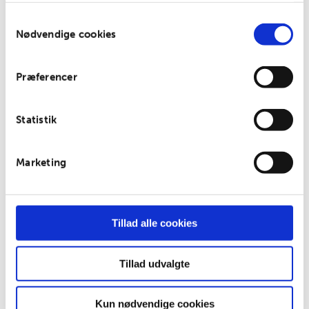
anvende vores hjemmeside.
Samtykkevalg
Nødvendige cookies
E-mail:
Præferencer
Jeg
Statistik
har læst
og
accepterer
betingelserne
Marketing
Tillad alle cookies
Tillad udvalgte
© 2026 Nordic
Health House.
Betingelser
•
Kun nødvendige cookies