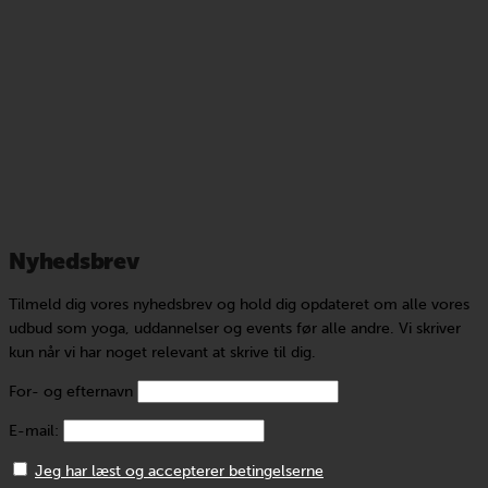
Nyhedsbrev
Tilmeld dig vores nyhedsbrev og hold dig opdateret om alle vores
udbud som yoga, uddannelser og events før alle andre. Vi skriver
kun når vi har noget relevant at skrive til dig.
For- og efternavn
E-mail:
Jeg har læst og accepterer betingelserne