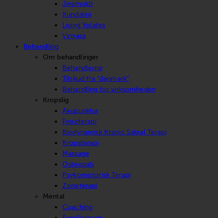
Jivamukti
Kundalini
Living Yolates
Vinyasa
Behandling
Om behandlinger
Behandlerne
Tilskud fra “danmark”
Behandling for virksomheden
Kropslig
Akupunktur
Fysioterapi
Biodynamisk Kranio Sakral Terapi
Kropsterapi
Massage
Osteopati
Psykomotorisk Terapi
Zoneterapi
Mental
Coaching
Familieterapi