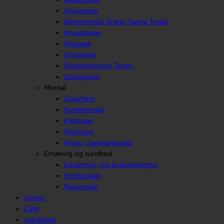
Fysioterapi
Biodynamisk Kranio Sakral Terapi
Kropsterapi
Massage
Osteopati
Psykomotorisk Terapi
Zoneterapi
Mental
Coaching
Familieterapi
Parterapi
Psykolog
Psyko-/samtaleterapi
Ernæring og sundhed
Ernærings- og kostvejledning
Homøopati
Naturopati
Events
Cafe
Lokaleleje