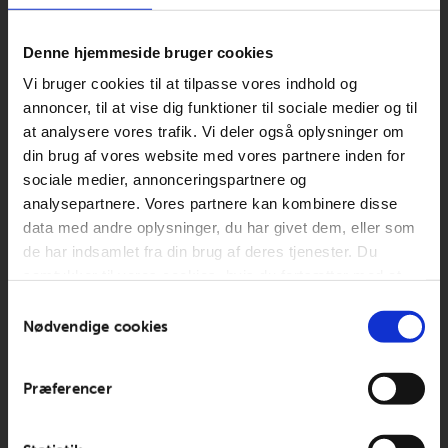
E-mail:
Denne hjemmeside bruger cookies
Jeg
Vi bruger cookies til at tilpasse vores indhold og
har læst
annoncer, til at vise dig funktioner til sociale medier og til
og
at analysere vores trafik. Vi deler også oplysninger om
accepterer
din brug af vores website med vores partnere inden for
betingelserne
sociale medier, annonceringspartnere og
analysepartnere. Vores partnere kan kombinere disse
data med andre oplysninger, du har givet dem, eller som
de har indsamlet fra din brug af deres tjenester. Du
samtykker til vores cookies, hvis du fortsætter med at
anvende vores hjemmeside.
© 2026 Nordic
Samtykkevalg
Health House.
Nødvendige cookies
Betingelser
•
cookie- og
Præferencer
privatlivspolitik
.
facebook