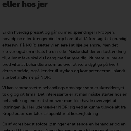
eller hos jer
Er din hverdag presset og går du med spændinger i kroppen,
hovedpine eller trænger din krop bare til at få foretaget et grundigt
eftersyn. På NOR: sætter vi en ære i at hjælpe andre. Men det
kræver også en indsats fra din side. Måske skal der en kostændring
til, eller måske skal du i gang med at røre dig lidt mere. Vi har en
bred vifte at behandlere som ud over at være dygtige på hvert
deres område, også kender til styrken og kompetencerne i blandt
alle behandlerne på NOR:
Vi kan sammensætte behandlings ordninger som er skræddersyet
til dig og dit firma. Det interessante er at man måske starter hos en
behandler og ender et sted hvor man ikke havde overvejet at
løsningen lå. Her udemærker NOR: sig ved at kunne tilbyde alt fra
Kropsterapi, samtaler, akupunktur til kostvejledning.
En af vores bedst solgte løsninger er at sende en behandler og en
briks ud til jeres firma. Denne løsning er typisk finansieret via en