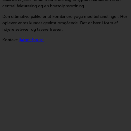
central fakturering og en bruttolønsordning.
Den ultimative pakke er at kombinere yoga med behandlinger. Her
oplever vores kunder gevinst omgående. Det er især i form af
højere selvvær og lavere fravær.
Kontakt:
ji@nor.house
Om
NOR:
NOR:’s
vision
Teamet
Ledige