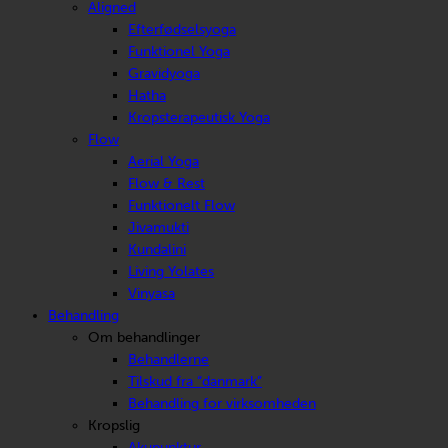
Aligned
Efterfødselsyoga
Funktionel Yoga
Gravidyoga
Hatha
Kropsterapeutisk Yoga
Flow
Aerial Yoga
Flow & Rest
Funktionelt Flow
Jivamukti
Kundalini
Living Yolates
Vinyasa
Behandling
Om behandlinger
Behandlerne
Tilskud fra “danmark”
Behandling for virksomheden
Kropslig
Akupunktur