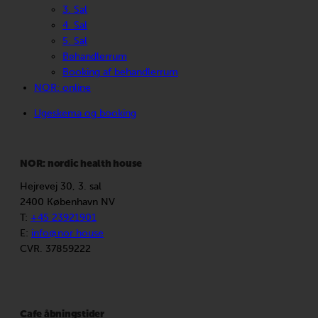
3. Sal
4. Sal
5. Sal
Behandlerrum
Booking af behandlerrum
NOR: online
Ugeskema og booking
NOR: nordic health house
Hejrevej 30, 3. sal
2400 København NV
T:
+45 23921901
E:
info@nor.house
CVR. 37859222
Cafe åbningstider