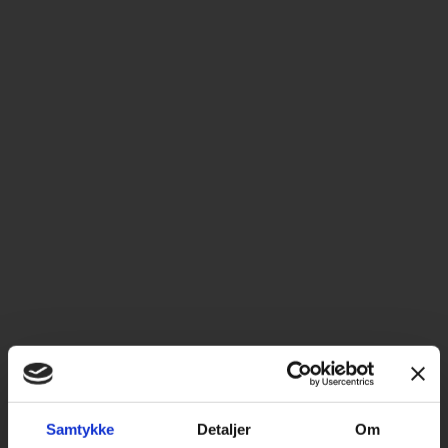
house
Hejrevej
30, 3. sal
2400
København
NV
T:
+45
23921901
E:
info@nor.house
CVR.
37859222
Nyhedsbrev
For- og
efternavn
Samtykke
Detaljer
Om