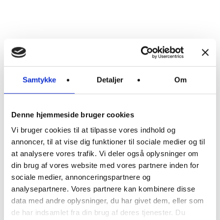
NOR:
nordic
health
house
Hejrevej
30, 3. sal
Samtykke
Detaljer
Om
2400
København
NV
T:
+45
Denne hjemmeside bruger cookies
23921901
Vi bruger cookies til at tilpasse vores indhold og
E:
annoncer, til at vise dig funktioner til sociale medier og til
info@nor.house
at analysere vores trafik. Vi deler også oplysninger om
CVR.
din brug af vores website med vores partnere inden for
37859222
sociale medier, annonceringspartnere og
analysepartnere. Vores partnere kan kombinere disse
Nyhedsbrev
data med andre oplysninger, du har givet dem, eller som
de har indsamlet fra din brug af deres tjenester. Du
For- og