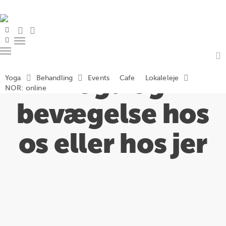
Skip
to
main
search
account
facebook
content
instagram
Menu
Menu
Yoga og
a
Yoga
Behandling
Events
Cafe
Lokaleleje
NOR: online
bevægelse hos
os eller hos jer