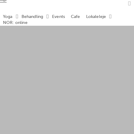
Menu
a
Yoga
Behandling
Events
Cafe
Lokaleleje
NOR: online