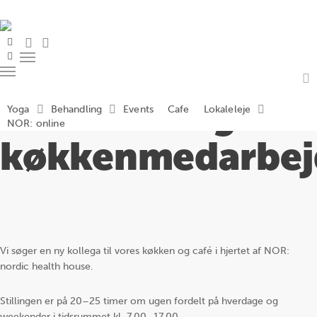
Skip
to
main
search
account
facebook
content
instagram
Menu
Menu
Cafe- og
a
Yoga
Behandling
Events
Cafe
Lokaleleje
NOR: online
køkkenmedarbej
Vi søger en ny kollega til vores køkken og café i hjertet af NOR:
nordic health house.
Stillingen er på 20–25 timer om ugen fordelt på hverdage og
weekender i tidsrummet kl. 7.00–17.00.