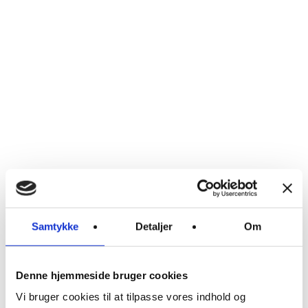
Ledige
stillinger
Kontakt
Cafe
åbningstider
Mandag-
fredag:
7:00-
16:00
Lørdag-
søndag:
8:00-
14:00
Samtykke
Detaljer
Om
NOR:
nordic
Denne hjemmeside bruger cookies
health
house
Vi bruger cookies til at tilpasse vores indhold og