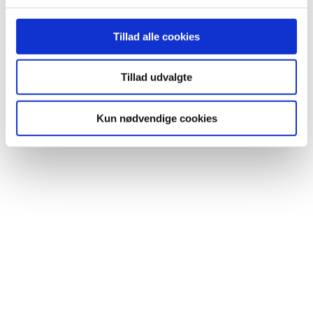
Tillad alle cookies
Jeg
har læst
og
Tillad udvalgte
accepterer
betingelserne
Kun nødvendige cookies
© 2026 Nordic
Health House.
Betingelser
•
cookie- og
privatlivspolitik
.
facebook
linkedin