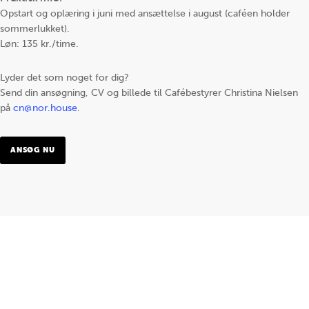
Opstart og oplæring i juni med ansættelse i august (caféen holder
sommerlukket).
Løn: 135 kr./time.
Lyder det som noget for dig?
Send din ansøgning, CV og billede til Cafébestyrer Christina Nielsen
på
cn@nor.house
.
ANSØG NU
Om
NOR:
NOR:’s
vision
Teamet