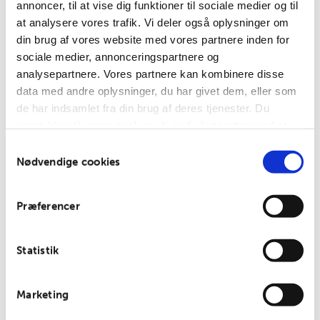
annoncer, til at vise dig funktioner til sociale medier og til
Hejrevej
30, 3. sal
at analysere vores trafik. Vi deler også oplysninger om
2400
din brug af vores website med vores partnere inden for
København
sociale medier, annonceringspartnere og
NV
analysepartnere. Vores partnere kan kombinere disse
T:
+45
data med andre oplysninger, du har givet dem, eller som
23921901
de har indsamlet fra din brug af deres tjenester. Du
E:
samtykker til vores cookies, hvis du fortsætter med at
info@nor.house
anvende vores hjemmeside.
Samtykkevalg
CVR.
Nødvendige cookies
37859222
Nyhedsbrev
Præferencer
For- og
efternavn
Statistik
Marketing
E-mail: