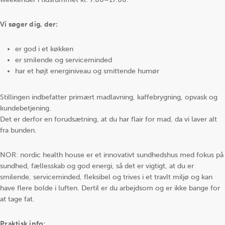
Vi søger dig, der:
er god i et køkken
er smilende og serviceminded
har et højt energiniveau og smittende humør
Stillingen indbefatter primært madlavning, kaffebrygning, opvask og
kundebetjening.
Det er derfor en forudsætning, at du har flair for mad, da vi laver alt
fra bunden.
NOR: nordic health house er et innovativt sundhedshus med fokus på
sundhed, fællesskab og god energi, så det er vigtigt, at du er
smilende, serviceminded, fleksibel og trives i et travlt miljø og kan
have flere bolde i luften. Dertil er du arbejdsom og er ikke bange for
at tage fat.
Praktisk info: