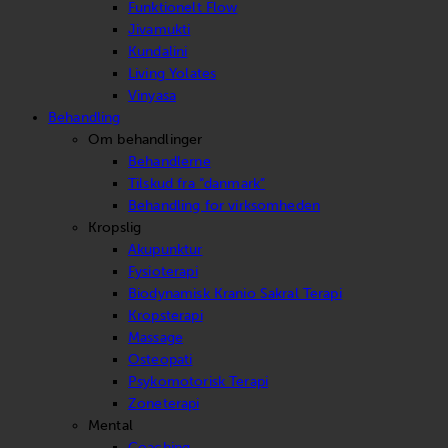
Funktionelt Flow
Jivamukti
Kundalini
Living Yolates
Vinyasa
Behandling
Om behandlinger
Behandlerne
Tilskud fra “danmark”
Behandling for virksomheden
Kropslig
Akupunktur
Fysioterapi
Biodynamisk Kranio Sakral Terapi
Kropsterapi
Massage
Osteopati
Psykomotorisk Terapi
Zoneterapi
Mental
Coaching