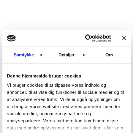
14:00
NOR:
nordic
health
house
Hejrevej
Samtykke
Detaljer
Om
30, 3. sal
2400
København
NV
Denne hjemmeside bruger cookies
T:
+45
Vi bruger cookies til at tilpasse vores indhold og
23921901
annoncer, til at vise dig funktioner til sociale medier og til
E:
at analysere vores trafik. Vi deler også oplysninger om
info@nor.house
din brug af vores website med vores partnere inden for
CVR.
sociale medier, annonceringspartnere og
37859222
analysepartnere. Vores partnere kan kombinere disse
data med andre oplysninger, du har givet dem, eller som
Nyhedsbrev