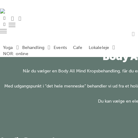
Skip
to
main
search
account
facebook
content
instagram
Menu
Menu
a
Yoga
Behandling
Events
Cafe
Lokaleleje
Body A
NOR: online
Når du vælger en Body All Mind Kropsbehandling, får du e
Med udgangspunkt i “det hele menneske” behandler vi ud fra et holis
Du kan vælge en ele